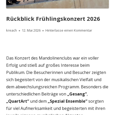
Rückblick Frühlingskonzert 2026
Autor
Veröffentlicht
zu Rückblick F
kreach
12. Mai 2026
Hinterlasse einen Kommentar
am
Das Konzert des Mandolinenclubs war ein voller
Erfolg und stieß auf großes Interesse beim
Publikum. Die Besucherinnen und Besucher zeigten
sich begeistert von der musikalischen Vielfalt und
dem abwechslungsreichen Programm. Besonders die
unterschiedlichen Beiträge von
„Gesang“
,
„QuartArt“
und dem
„Spezial Ensemble“
sorgten
für viel Aufmerksamkeit und begeisterten mit ihren