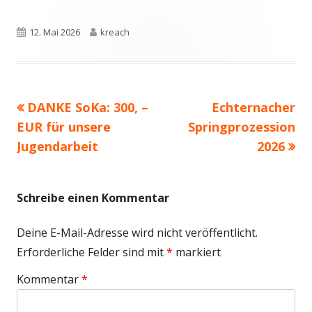
Veröffentlicht
Autor
12. Mai 2026
kreach
am
Vorheriger
Nächster
DANKE SoKa: 300, –
Echternacher
Beitragsnavigation
Beitrag:
Beitrag
EUR für unsere
Springprozession
Jugendarbeit
2026
Schreibe einen Kommentar
Deine E-Mail-Adresse wird nicht veröffentlicht.
Erforderliche Felder sind mit
*
markiert
Kommentar
*