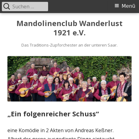
Suchen
Primäres
Menü
nach:
Menü
Springe
Mandolinenclub Wanderlust
zum
1921 e.V.
Inhalt
Das Traditions-Zupforchester an der unteren Saar.
„Ein folgenreicher Schuss“
eine Komödie in 2 Akten von Andreas Keßner.
Albert der gerne ausgediente Dinge eintaucht,