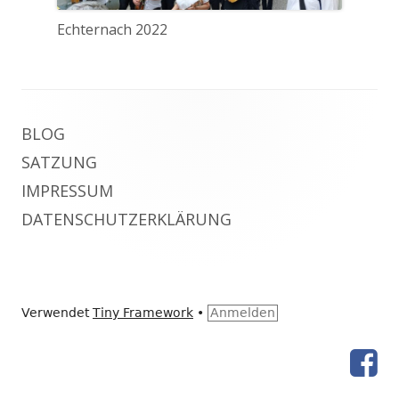
Echternach 2022
Footer
BLOG
Inhalt
SATZUNG
IMPRESSUM
DATENSCHUTZERKLÄRUNG
Verwendet
Tiny Framework
•
Anmelden
Fac
Social-
Seit
des
Links-
Ver