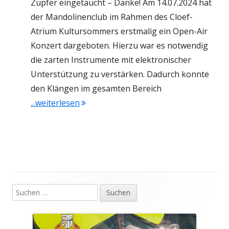
Zupfer eingetaucht – Danke! Am 14.07.2024 hat
der Mandolinenclub im Rahmen des Cloef-
Atrium Kultursommers erstmalig ein Open-Air
Konzert dargeboten. Hierzu war es notwendig
die zarten Instrumente mit elektronischer
Unterstützung zu verstärken. Dadurch konnte
den Klängen im gesamten Bereich
"Sommer Open-Air – Ein toller Erfolg"
...weiterlesen
Suchen
Haupt-
nach:
Seitenleiste