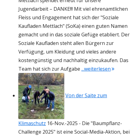
Mettlach spendet erneut für unsere
Jugendarbeit – DANKE!!! Mit viel ehrenamtlichen
Fleiss und Engagement hat sich der "Soziale
Kaufladen Mettlach" (SoKa) einen guten Namen
gemacht und in das soziale Gefüge etabliert. Der
Soziale Kaufladen steht allen Bürgern zur
Verfügung, um Kleidung und vieles andere
kostengünstig und nachhaltig einzukaufen. Das
"DANKE SoK
Team hat sich zur Aufgabe
...weiterlesen
Von der Saite zum
Klimaschutz
16-Nov.-2025
-
Die "Baumpflanz-
Challenge 2025" ist eine Social-Media-Aktion, bei