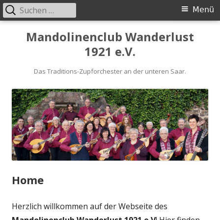
Suchen
Primäres
Menü
nach:
Menü
Springe
Mandolinenclub Wanderlust
zum
1921 e.V.
Inhalt
Das Traditions-Zupforchester an der unteren Saar.
Home
Herzlich willkommen auf der Webseite des
Mandolinenclub Wanderlust 1921 e.V
! Hier finden