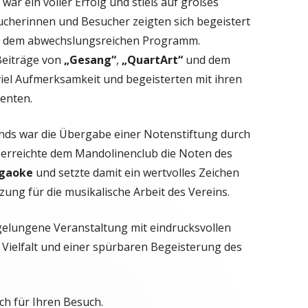
ar ein voller Erfolg und stieß auf großes
ucherinnen und Besucher zeigten sich begeistert
und dem abwechslungsreichen Programm.
Beiträge von
„Gesang“
,
„QuartArt“
und dem
iel Aufmerksamkeit und begeisterten mit ihren
zenten.
nds war die Übergabe einer Notenstiftung durch
berreichte dem Mandolinenclub die Noten des
agaoke
und setzte damit ein wertvolles Zeichen
ung für die musikalische Arbeit des Vereins.
 gelungene Veranstaltung mit eindrucksvollen
ielfalt und einer spürbaren Begeisterung des
ch für Ihren Besuch.