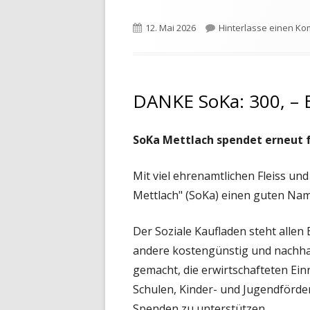
Veröffentlicht
12. Mai 2026
Hinterlasse einen K
am
DANKE SoKa: 300, – 
SoKa Mettlach spendet erneut f
Mit viel ehrenamtlichen Fleiss un
Mettlach" (SoKa) einen guten Nam
Der Soziale Kaufladen steht allen
andere kostengünstig und nachhal
gemacht, die erwirtschafteten Ein
Schulen, Kinder- und Jugendförd
Spenden zu unterstützen.