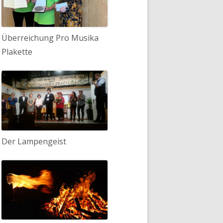
Überreichung Pro Musika
Plakette
n zum 55. Jubiläum!
Der Lampengeist