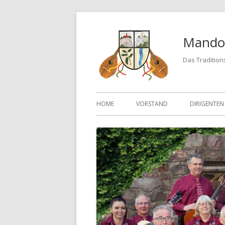
Springe
zum
Mandol
Inhalt
Das Tradition
Primäres
HOME
VORSTAND
DIRIGENTEN
Menü