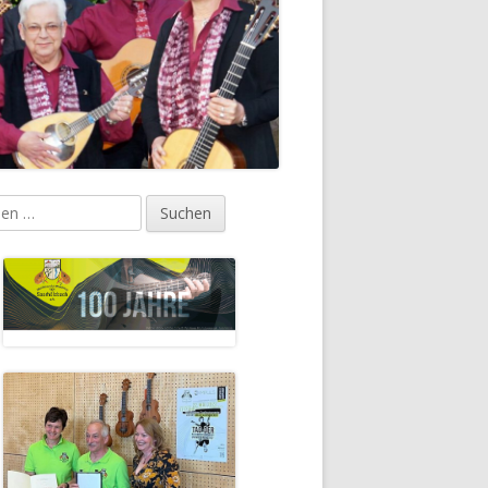
en
upt-
tenleiste