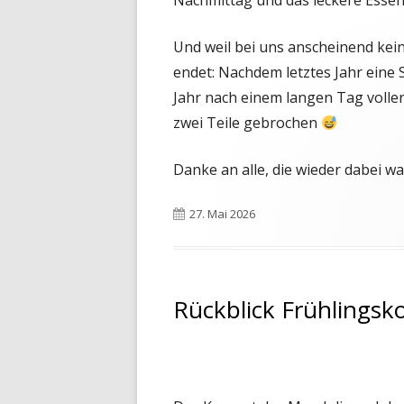
Nachmittag und das leckere Esse
Und weil bei uns anscheinend kei
endet: Nachdem letztes Jahr eine
Jahr nach einem langen Tag volle
zwei Teile gebrochen
Danke an alle, die wieder dabei wa
Veröffentlicht
27. Mai 2026
am
Rückblick Frühlingsk