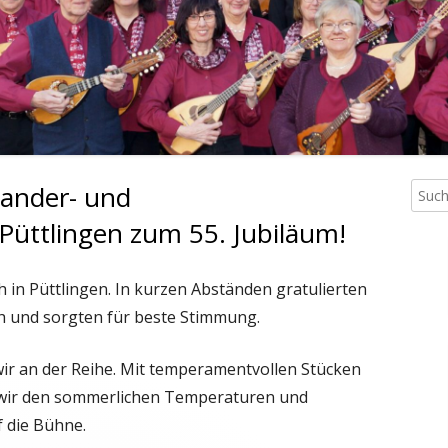
2008 „DER HEISSE STUHL“
2013 – IMPRESSIONEN
1987 „FAMILIENKRACH IM
PLAKATE
DOPPELHAUS“
MEDIEN (ANDERE)
Wander- und
Such
Ha
nach:
Püttlingen zum 55. Jubiläum!
Sei
 in Püttlingen. In kurzen Abständen gratulierten
ch und sorgten für beste Stimmung.
wir an der Reihe. Mit temperamentvollen Stücken
wir den sommerlichen Temperaturen und
f die Bühne.