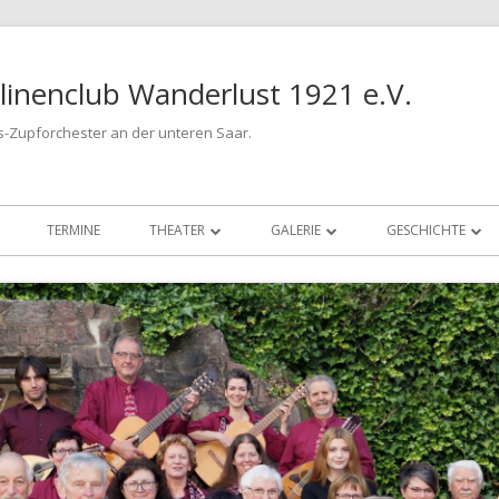
inenclub Wanderlust 1921 e.V.
s-Zupforchester an der unteren Saar.
TERMINE
THEATER
GALERIE
GESCHICHTE
2019 „EIN FOLGENREICHER SCHUSS“
2018 – IMPRESSIONEN
VON ANFANG BIS
2017 „DER LAMPENGEIST“
2017 – IMPRESSIONEN
JAHRESBILDER
2014 „DER UNVOLLKOMMENE …“
2016 – IMPRESSIONEN
2012 „DER GARTENZWERGMORD“
2015 – IMPRESSIONEN
2010 „SONNENSCHEIN STATT …“
2014 – IMPRESSIONEN