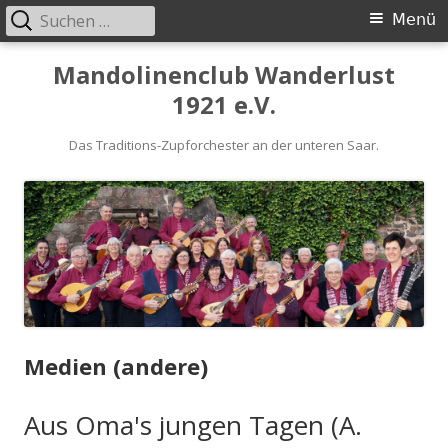
Suchen
Primäres
Menü
nach:
Menü
Springe
Mandolinenclub Wanderlust
zum
1921 e.V.
Inhalt
Das Traditions-Zupforchester an der unteren Saar.
Medien (andere)
Aus Oma's jungen Tagen (A.