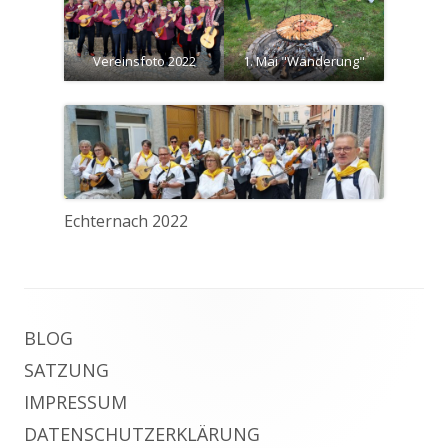
Vereinsfoto 2022
1. Mai "Wanderung"
Echternach 2022
Footer
BLOG
Inhalt
SATZUNG
IMPRESSUM
DATENSCHUTZERKLÄRUNG