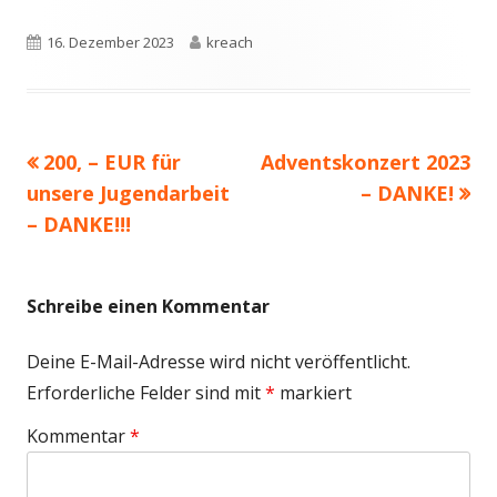
Veröffentlicht
Autor
16. Dezember 2023
kreach
am
Vorheriger
Nächster
200, – EUR für
Adventskonzert 2023
Beitragsnavigation
Beitrag:
Beitrag
unsere Jugendarbeit
– DANKE!
– DANKE!!!
Schreibe einen Kommentar
Deine E-Mail-Adresse wird nicht veröffentlicht.
Erforderliche Felder sind mit
*
markiert
Kommentar
*