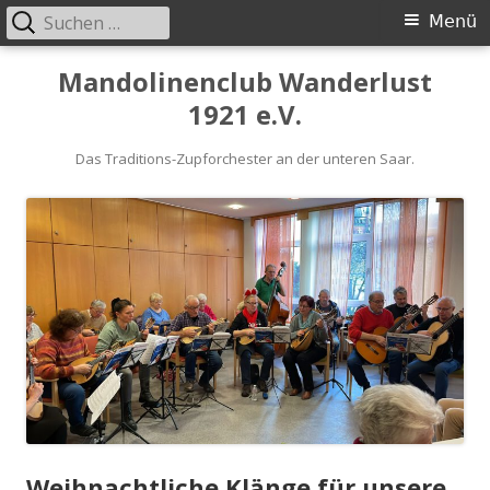
Suchen
Primäres
Menü
nach:
Menü
Springe
Mandolinenclub Wanderlust
zum
1921 e.V.
Inhalt
Das Traditions-Zupforchester an der unteren Saar.
Weihnachtliche Klänge für unsere