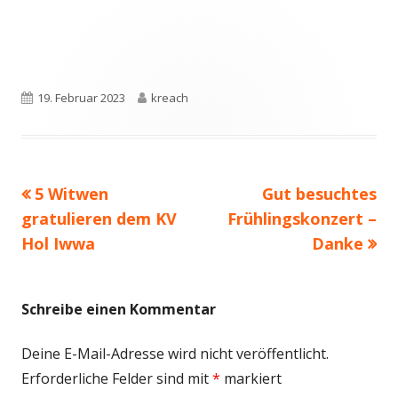
Veröffentlicht
Autor
19. Februar 2023
kreach
am
Vorheriger
Nächster
5 Witwen
Gut besuchtes
Beitragsnavigation
Beitrag:
Beitrag
gratulieren dem KV
Frühlingskonzert –
Hol Iwwa
Danke
Schreibe einen Kommentar
Deine E-Mail-Adresse wird nicht veröffentlicht.
Erforderliche Felder sind mit
*
markiert