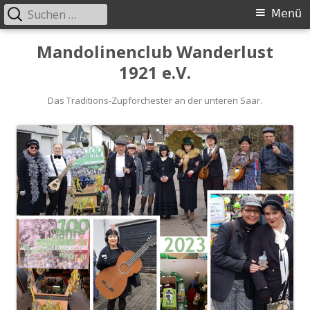
Suchen
Primäres
Menü
nach:
Menü
Springe
Mandolinenclub Wanderlust
zum
1921 e.V.
Inhalt
Das Traditions-Zupforchester an der unteren Saar.